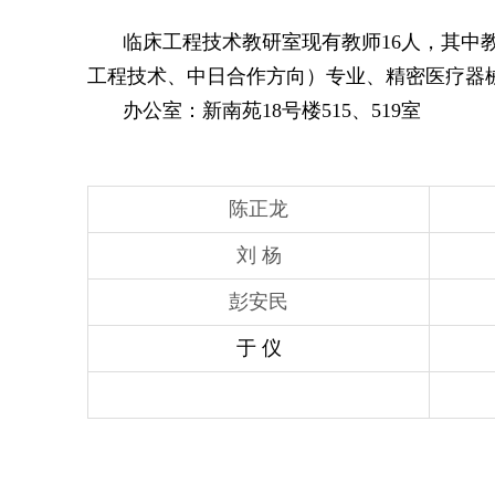
临床工程技术教研室现有教师
16
人，其中
工程技术、中日合作方向）专业、精密医疗器
办公室：新南苑
18
号楼
515
、
519
室
陈正龙
刘 杨
彭安民
于 仪