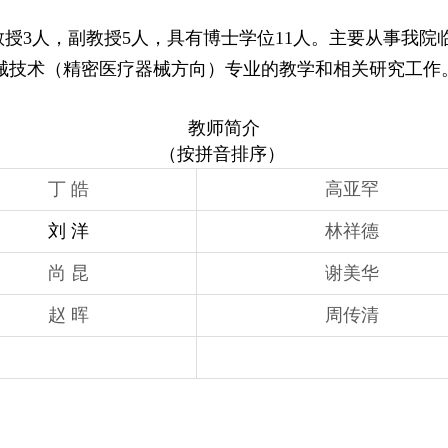
教授
3
人，副教授
5
人，具有博士学位
11
人。主要从事我院
械技术（精密医疗器械方向）专业的教学和相关研究工作
教师简介
（按拼音排序）
丁 皓
高亚罕
刘 洋
林祥德
尚 昆
谢美华
赵 晖
周传清